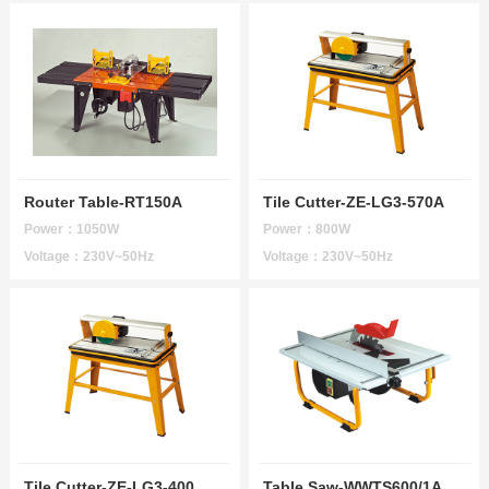
Router Table-RT150A
Tile Cutter-ZE-LG3-570A
Power：1050W
Power：800W
Voltage：230V~50Hz
Voltage：230V~50Hz
Tile Cutter-ZE-LG3-400
Table Saw-WWTS600/1A