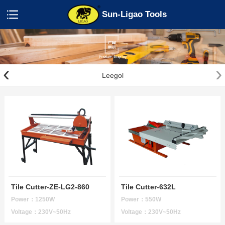
Sun-Ligao Tools
‹
›
Leegol
Tile Cutter-ZE-LG2-860
Tile Cutter-632L
Power：1250W
Power：550W
Voltage：230V~50Hz
Voltage：230V~50Hz