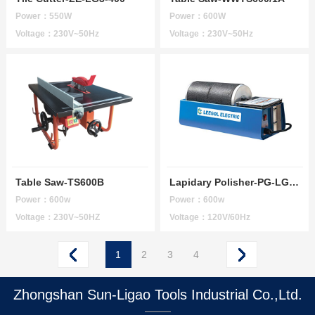
Power：550W
Power：600W
Voltage：230V~50Hz
Voltage：230V~50Hz
Table Saw-TS600B
Lapidary Polisher-PG-LG-002
Power：600w
Power：600w
Voltage：230V~50HZ
Voltage：120V/60Hz
1
2
3
4
Zhongshan Sun-Ligao Tools Industrial Co.,Ltd.